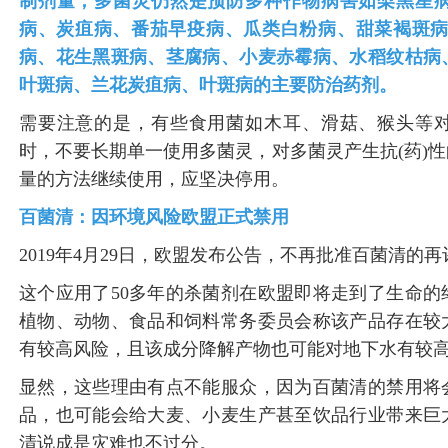
制剂量，
多菌灵仍然是预防多种作物病害如
梨黑星
病、炭疽病、番茄早疫病、瓜类白粉病、甜菜褐斑病
病、花生黑斑病、茎腐病、小麦赤霉病、水稻纹枯病
叶斑病、兰花炭疽病、叶斑病
的主要防治药剂。
需要注意的是，有些食用菌如木耳、滑菇、猴头等
时，不要长期单一使用多菌灵，对多菌灵产生抗(药)
量的方法继续使用，应坚决停用。
百菌清：因环境风险欧盟正式禁用
2019年4月29日，欧盟发布公告，不再批准百菌清的
这个应用了50多年的杀菌剂在欧盟即将走到了生命
植物、动物、食品和饲料常务委员会称该产品存在较
有较高风险，且该成分降解产物也可能对地下水有较
显然，这些理由有点不能服众，因为百菌清的禁用将
品，也可能会给大麦、小麦生产甚至饮品行业带来巨
清说成是灾难也不过分。