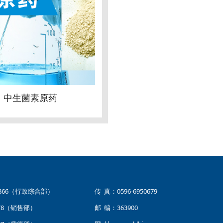
中生菌素原药
22866（行政综合部）
传 真：0596-6950679
78（销售部）
邮 编：363900