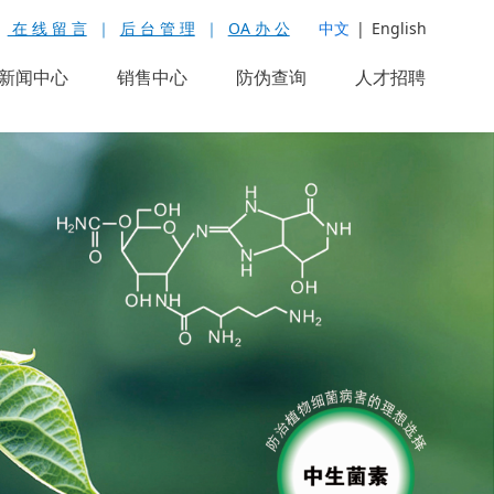
在 线 留 言
｜
后 台 管 理
｜
OA 办 公
中文
|
English
新闻中心
销售中心
防伪查询
人才招聘