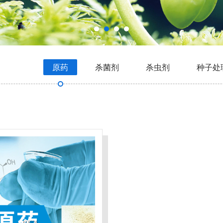
原药
杀菌剂
杀虫剂
种子处