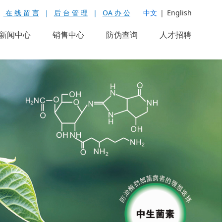
在 线 留 言
｜
后 台 管 理
｜
OA 办 公
中文
|
English
新闻中心
销售中心
防伪查询
人才招聘