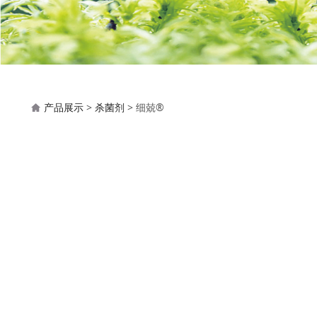
细兢®
产品展示
>
杀菌剂
>
细兢®